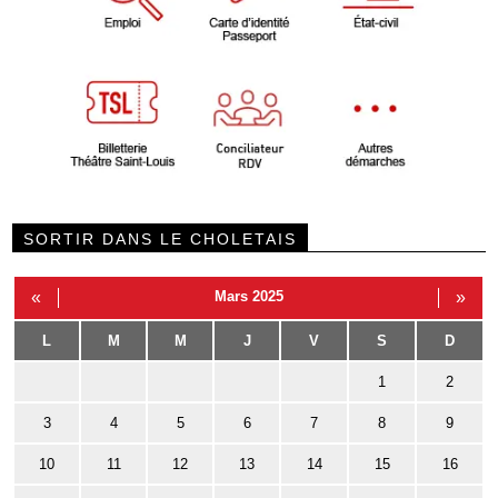
SORTIR DANS LE CHOLETAIS
«
Mars 2025
»
L
M
M
J
V
S
D
1
2
3
4
5
6
7
8
9
10
11
12
13
14
15
16