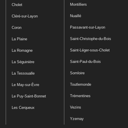
Montilliers
Cholet
Nuaillé
Cléré-sur-Layon
Passavant-sur-Layon
Coron
Saint-Christophe-du-Bois
La Plaine
Saint-Léger-sous-Cholet
La Romagne
Saint-Paul-du-Bois
La Séguinière
Somloire
La Tessoualle
Toutlemonde
Le May-sur-Èvre
Trémentines
Le Puy-Saint-Bonnet
Vezins
Les Cerqueux
Yzernay