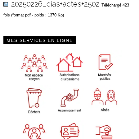
20250226_cias+actes+2502
Téléchargé 423
fois (format pdf - poids : 1370
Ko
)
MES SERVICES EN LIGNE