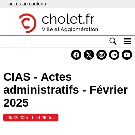
Panneau de gestion des cookies
accès au contenu
cholet.fr
Ville et Agglomération
Actualité
Vivre à Cholet
CIAS - Actes
Economie
administratifs - Février
Services
2025
Contacts
26/02/2025 - Lu 4290 fois