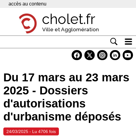
Panneau de gestion des cookies
accès au contenu
cholet.fr
Ville et Agglomération
Actualité
Vivre à Cholet
Du 17 mars au 23 mars
Economie
2025 - Dossiers
Services
d'autorisations
Contacts
d'urbanisme déposés
24/03/2025 - Lu 4706 fois