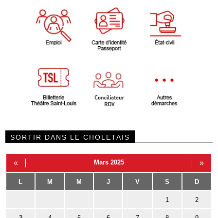
SORTIR DANS LE CHOLETAIS
«
Mars 2025
»
L
M
M
J
V
S
D
1
2
3
4
5
6
7
8
9