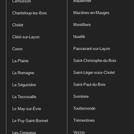
Maulévrier
Cernusson
Mazières-en-Mauges
Chanteloup-les-Bois
Montilliers
Cholet
Nuaillé
Cléré-sur-Layon
Passavant-sur-Layon
Coron
Saint-Christophe-du-Bois
La Plaine
Saint-Léger-sous-Cholet
La Romagne
Saint-Paul-du-Bois
La Séguinière
Somloire
La Tessoualle
Toutlemonde
Le May-sur-Èvre
Trémentines
Le Puy-Saint-Bonnet
Vezins
Les Cerqueux