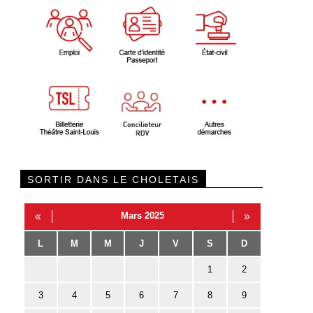
SORTIR DANS LE CHOLETAIS
«
Mars 2025
»
L
M
M
J
V
S
D
1
2
3
4
5
6
7
8
9