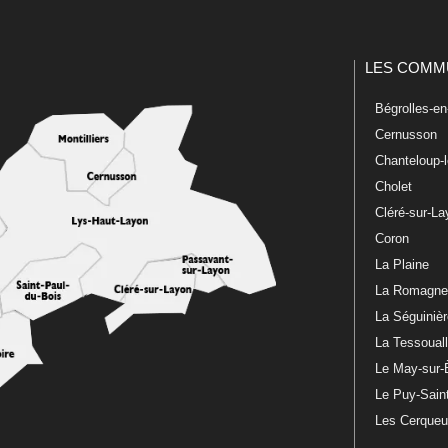
LES COMM
Bégrolles-e
Cernusson
Chanteloup-
Cholet
Cléré-sur-L
Coron
La Plaine
La Romagn
La Séguiniè
La Tessoual
Le May-sur-
Le Puy-Sain
Les Cerque