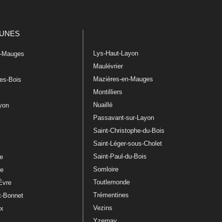
UNES
Lys-Haut-Layon
n-Mauges
Maulévrier
Mazières-en-Mauges
les-Bois
Montilliers
Nuaillé
ayon
Passavant-sur-Layon
Saint-Christophe-du-Bois
Saint-Léger-sous-Cholet
e
Saint-Paul-du-Bois
re
Somloire
le
Toutlemonde
Èvre
Trémentines
t-Bonnet
Vezins
ux
Yzernay