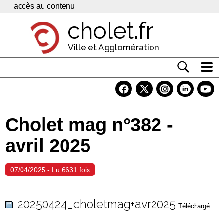
Panneau de gestion des cookies
accès au contenu
cholet.fr
Ville et Agglomération
Actualité
Vivre à Cholet
Cholet mag n°382 -
Economie
avril 2025
Services
Contacts
07/04/2025 - Lu 6631 fois
20250424_choletmag+avr2025
Téléchargé