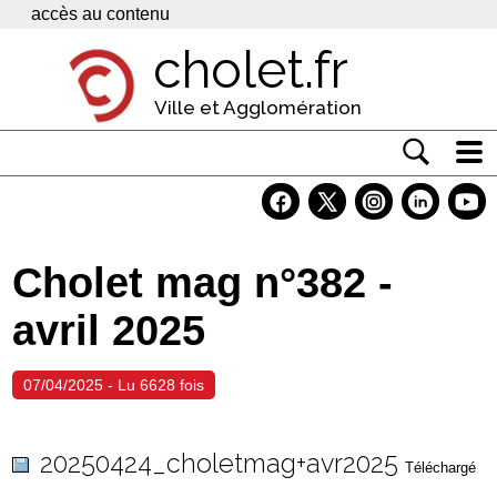
Panneau de gestion des cookies
accès au contenu
cholet.fr
Ville et Agglomération
Actualité
Vivre à Cholet
Cholet mag n°382 -
Economie
avril 2025
Services
Contacts
07/04/2025 - Lu 6628 fois
20250424_choletmag+avr2025
Téléchargé