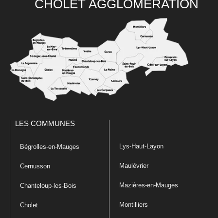
CHOLET AGGLOMÉRATION
LES COMMUNES
Lys-Haut-Layon
Bégrolles-en-Mauges
Maulévrier
Cernusson
Mazières-en-Mauges
Chanteloup-les-Bois
Montilliers
Cholet