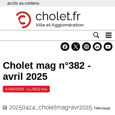
Panneau de gestion des cookies
accès au contenu
cholet.fr
Ville et Agglomération
Actualité
Vivre à Cholet
Cholet mag n°382 -
Economie
avril 2025
Services
Contacts
07/04/2025 - Lu 6622 fois
20250424_choletmag+avr2025
Téléchargé