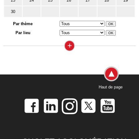
23
24
25
26
27
28
29
30
Par thème
Par lieu
+
Haut de page