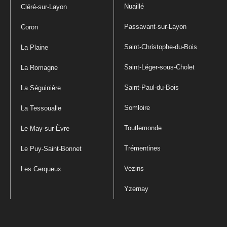
Nuaillé
Cléré-sur-Layon
Passavant-sur-Layon
Coron
Saint-Christophe-du-Bois
La Plaine
Saint-Léger-sous-Cholet
La Romagne
Saint-Paul-du-Bois
La Séguinière
Somloire
La Tessoualle
Toutlemonde
Le May-sur-Èvre
Trémentines
Le Puy-Saint-Bonnet
Vezins
Les Cerqueux
Yzernay