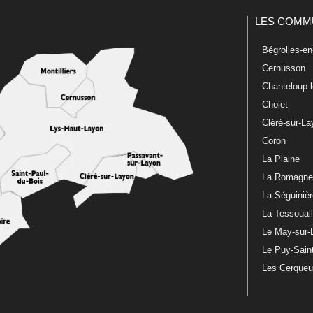
LES COMM
Bégrolles-e
Cernusson
Chanteloup-
Cholet
Cléré-sur-L
Coron
La Plaine
La Romagn
La Séguiniè
La Tessoual
Le May-sur-
Le Puy-Sain
Les Cerque