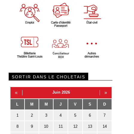
SORTIR DANS LE CHOLETAIS
«
Juin 2026
»
L
M
M
J
V
S
D
1
2
3
4
5
6
7
8
9
10
11
12
13
14