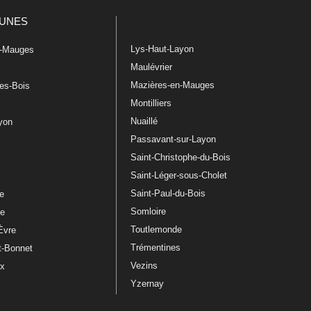
UNES
Lys-Haut-Layon
n-Mauges
Maulévrier
Mazières-en-Mauges
les-Bois
Montilliers
Nuaillé
ayon
Passavant-sur-Layon
Saint-Christophe-du-Bois
Saint-Léger-sous-Cholet
e
Saint-Paul-du-Bois
re
Somloire
le
Toutlemonde
Èvre
Trémentines
t-Bonnet
Vezins
ux
Yzernay