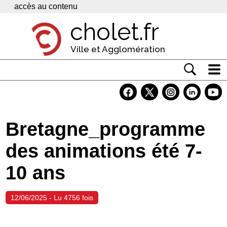
Panneau de gestion des cookies
accès au contenu
cholet.fr
Ville et Agglomération
Actualité
Vivre à Cholet
Bretagne_programme
Economie
des animations été 7-
Services
10 ans
Contacts
12/06/2025 - Lu 4756 fois