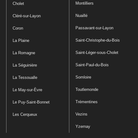
Montilliers
Cholet
Nuaillé
Cléré-sur-Layon
Passavant-sur-Layon
Coron
Saint-Christophe-du-Bois
La Plaine
Saint-Léger-sous-Cholet
La Romagne
Saint-Paul-du-Bois
La Séguinière
Somloire
La Tessoualle
Toutlemonde
Le May-sur-Èvre
Trémentines
Le Puy-Saint-Bonnet
Vezins
Les Cerqueux
Yzernay