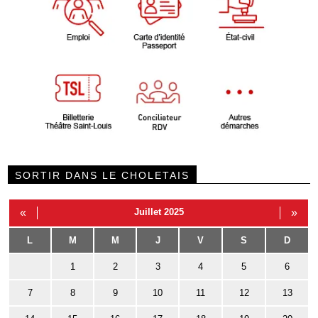
SORTIR DANS LE CHOLETAIS
«
Juillet 2025
»
L
M
M
J
V
S
D
1
2
3
4
5
6
7
8
9
10
11
12
13