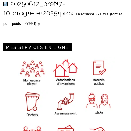
20250612_bret+7-
10+prog+ete+2025+prox
Téléchargé 221 fois (format
pdf - poids : 2799
Ko
)
MES SERVICES EN LIGNE