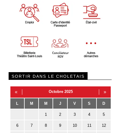
SORTIR DANS LE CHOLETAIS
«
Octobre 2025
»
L
M
M
J
V
S
D
1
2
3
4
5
6
7
8
9
10
11
12