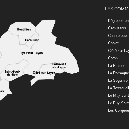
LES COMM
Bégrolles-e
Cernusson
Chanteloup-
Cholet
Cléré-sur-L
Coron
La Plaine
La Romagn
La Séguiniè
La Tessoual
Le May-sur-
Le Puy-Sain
Les Cerque