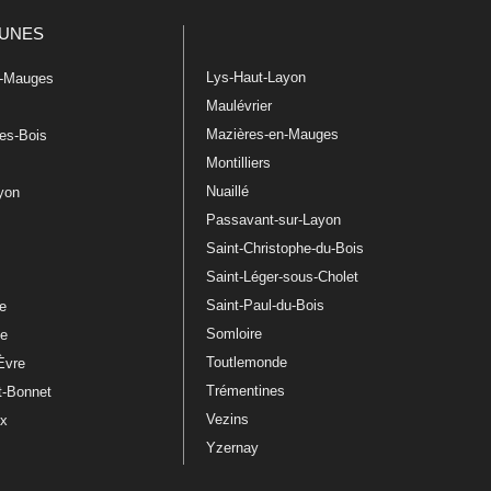
UNES
Lys-Haut-Layon
n-Mauges
Maulévrier
Mazières-en-Mauges
les-Bois
Montilliers
Nuaillé
ayon
Passavant-sur-Layon
Saint-Christophe-du-Bois
Saint-Léger-sous-Cholet
e
Saint-Paul-du-Bois
re
Somloire
le
Toutlemonde
Èvre
Trémentines
t-Bonnet
Vezins
ux
Yzernay