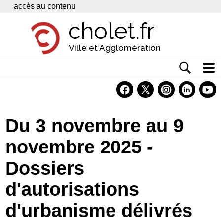
Panneau de gestion des cookies
accès au contenu
cholet.fr
Ville et Agglomération
Actualité
Vivre à Cholet
Du 3 novembre au 9
Economie
novembre 2025 -
Services
Dossiers
Contacts
d'autorisations
d'urbanisme délivrés