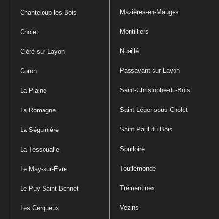
Mazières-en-Mauges
Chanteloup-les-Bois
Montilliers
Cholet
Nuaillé
Cléré-sur-Layon
Passavant-sur-Layon
Coron
Saint-Christophe-du-Bois
La Plaine
Saint-Léger-sous-Cholet
La Romagne
Saint-Paul-du-Bois
La Séguinière
Somloire
La Tessoualle
Toutlemonde
Le May-sur-Èvre
Trémentines
Le Puy-Saint-Bonnet
Vezins
Les Cerqueux