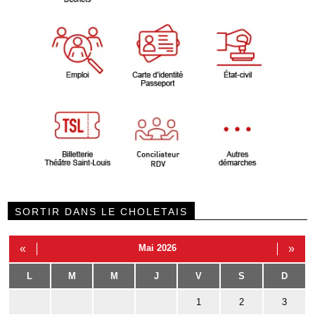
SORTIR DANS LE CHOLETAIS
«
Mai 2026
»
L
M
M
J
V
S
D
1
2
3