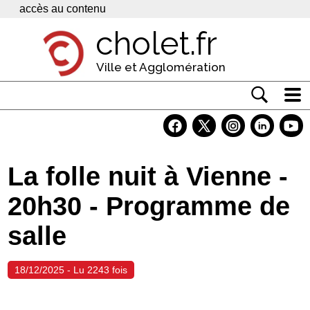
Panneau de gestion des cookies
accès au contenu
cholet.fr
Ville et Agglomération
Actualité
Vivre à Cholet
La folle nuit à Vienne -
Economie
20h30 - Programme de
Services
salle
Contacts
18/12/2025 - Lu 2243 fois