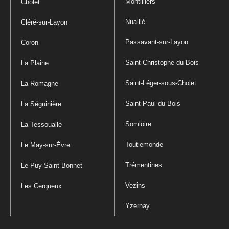
Montilliers
Cholet
Nuaillé
Cléré-sur-Layon
Passavant-sur-Layon
Coron
Saint-Christophe-du-Bois
La Plaine
Saint-Léger-sous-Cholet
La Romagne
Saint-Paul-du-Bois
La Séguinière
Somloire
La Tessoualle
Toutlemonde
Le May-sur-Èvre
Trémentines
Le Puy-Saint-Bonnet
Vezins
Les Cerqueux
Yzernay