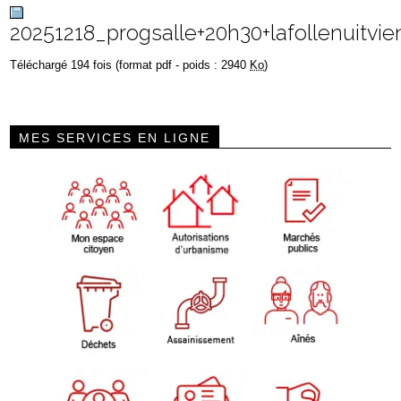
20251218_progsalle+20h30+lafollenuitvi
Téléchargé 194 fois (format pdf - poids : 2940
Ko
)
MES SERVICES EN LIGNE