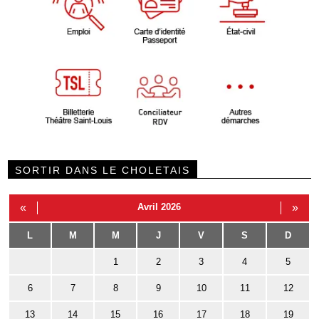
SORTIR DANS LE CHOLETAIS
«
Avril 2026
»
L
M
M
J
V
S
D
1
2
3
4
5
6
7
8
9
10
11
12
13
14
15
16
17
18
19