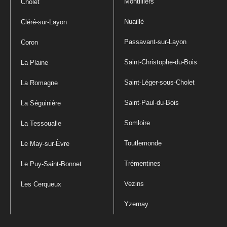
Montilliers
Cholet
Nuaillé
Cléré-sur-Layon
Passavant-sur-Layon
Coron
Saint-Christophe-du-Bois
La Plaine
Saint-Léger-sous-Cholet
La Romagne
Saint-Paul-du-Bois
La Séguinière
Somloire
La Tessoualle
Toutlemonde
Le May-sur-Èvre
Trémentines
Le Puy-Saint-Bonnet
Vezins
Les Cerqueux
Yzernay