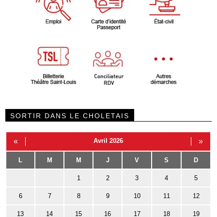
SORTIR DANS LE CHOLETAIS
«
Avril 2026
»
L
M
M
J
V
S
D
1
2
3
4
5
6
7
8
9
10
11
12
13
14
15
16
17
18
19