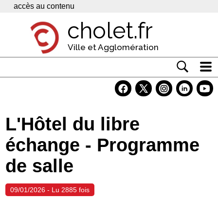
Panneau de gestion des cookies
accès au contenu
cholet.fr
Ville et Agglomération
Actualité
Vivre à Cholet
L'Hôtel du libre
Economie
échange - Programme
Services
de salle
Contacts
09/01/2026 - Lu 2885 fois