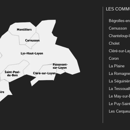
LES COMM
Bégrolles-e
Cernusson
Chanteloup-
Cholet
Cléré-sur-L
Coron
La Plaine
La Romagn
La Séguiniè
La Tessoual
Le May-sur-
Le Puy-Sain
Les Cerque