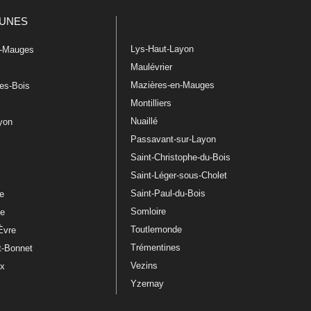
UNES
Lys-Haut-Layon
n-Mauges
Maulévrier
Mazières-en-Mauges
les-Bois
Montilliers
Nuaillé
ayon
Passavant-sur-Layon
Saint-Christophe-du-Bois
Saint-Léger-sous-Cholet
e
Saint-Paul-du-Bois
re
Somloire
le
Toutlemonde
Èvre
Trémentines
t-Bonnet
Vezins
ux
Yzernay