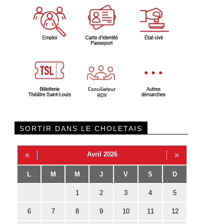
SORTIR DANS LE CHOLETAIS
«
Avril 2026
»
L
M
M
J
V
S
D
1
2
3
4
5
6
7
8
9
10
11
12