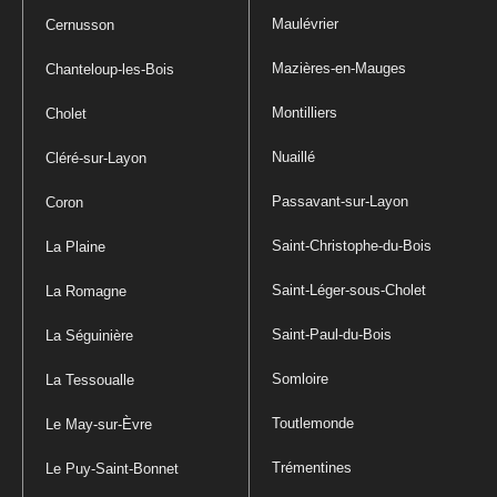
Maulévrier
Cernusson
Mazières-en-Mauges
Chanteloup-les-Bois
Montilliers
Cholet
Nuaillé
Cléré-sur-Layon
Passavant-sur-Layon
Coron
Saint-Christophe-du-Bois
La Plaine
Saint-Léger-sous-Cholet
La Romagne
Saint-Paul-du-Bois
La Séguinière
Somloire
La Tessoualle
Toutlemonde
Le May-sur-Èvre
Trémentines
Le Puy-Saint-Bonnet