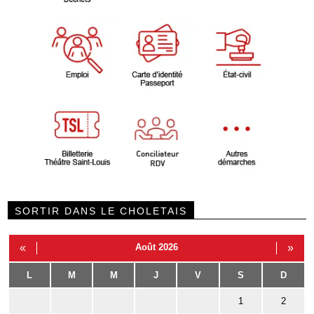
SORTIR DANS LE CHOLETAIS
«
Août 2026
»
L
M
M
J
V
S
D
1
2