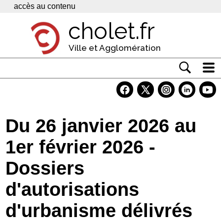
Panneau de gestion des cookies
accès au contenu
cholet.fr
Ville et Agglomération
Actualité
Vivre à Cholet
Du 26 janvier 2026 au
Economie
1er février 2026 -
Services
Dossiers
Contacts
d'autorisations
d'urbanisme délivrés