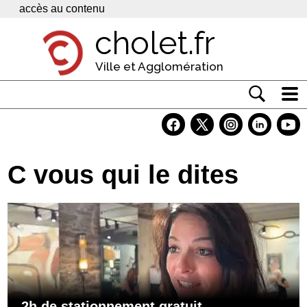
Panneau de gestion des cookies
accès au contenu
cholet.fr
Ville et Agglomération
Actualité
Vivre à Cholet
C vous qui le dites
Economie
Services
Contacts
2h de stationnement gratuit