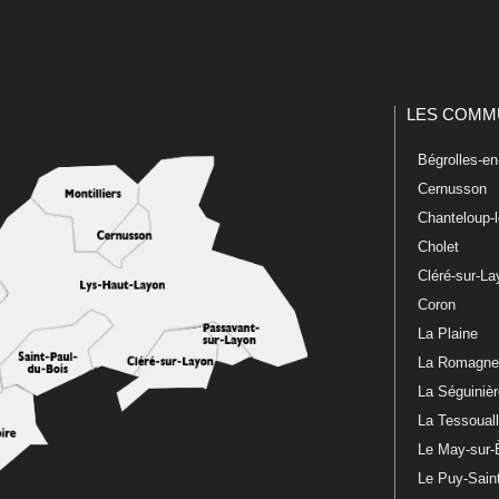
LES COMM
Bégrolles-e
Cernusson
Chanteloup-
Cholet
Cléré-sur-L
Coron
La Plaine
La Romagn
La Séguiniè
La Tessoual
Le May-sur-
Le Puy-Sain