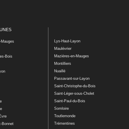
UNES
Lys-Haut-Layon
n-Mauges
Maulévrier
Mazières-en-Mauges
les-Bois
Montilliers
Nuaillé
ayon
Passavant-sur-Layon
Saint-Christophe-du-Bois
Saint-Léger-sous-Cholet
e
Saint-Paul-du-Bois
re
Somloire
le
Toutlemonde
Èvre
Trémentines
t-Bonnet