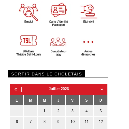
SORTIR DANS LE CHOLETAIS
«
Juillet 2026
»
L
M
M
J
V
S
D
1
2
3
4
5
6
7
8
9
10
11
12