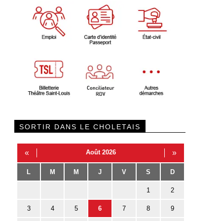
SORTIR DANS LE CHOLETAIS
«
Août 2026
»
L
M
M
J
V
S
D
1
2
3
4
5
6
7
8
9