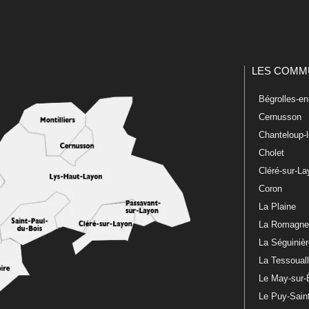
LES COMM
Bégrolles-e
Cernusson
Chanteloup-
Cholet
Cléré-sur-L
Coron
La Plaine
La Romagn
La Séguiniè
La Tessoual
Le May-sur-
Le Puy-Sain