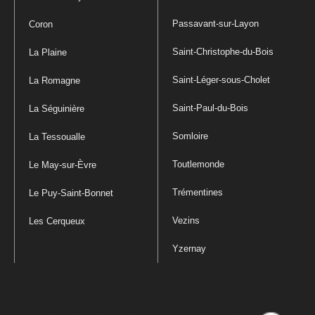
Passavant-sur-Layon
Coron
Saint-Christophe-du-Bois
La Plaine
Saint-Léger-sous-Cholet
La Romagne
Saint-Paul-du-Bois
La Séguinière
Somloire
La Tessoualle
Toutlemonde
Le May-sur-Èvre
Trémentines
Le Puy-Saint-Bonnet
Vezins
Les Cerqueux
Yzernay