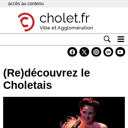
Panneau de gestion des cookies
accès au contenu
cholet.fr
Ville et Agglomération
Actualité
Vivre à Cholet
(Re)découvrez le
Economie
Choletais
Services
Contacts