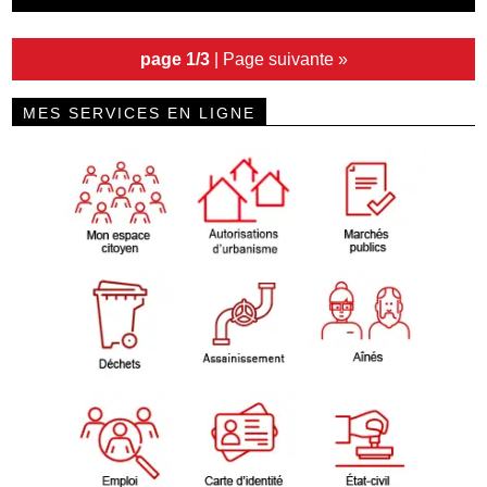
page 1/3
|
Page suivante »
MES SERVICES EN LIGNE