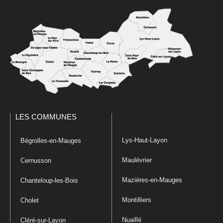
LES COMMUNES
Lys-Haut-Layon
Bégrolles-en-Mauges
Maulévrier
Cernusson
Mazières-en-Mauges
Chanteloup-les-Bois
Montilliers
Cholet
Nuaillé
Cléré-sur-Layon