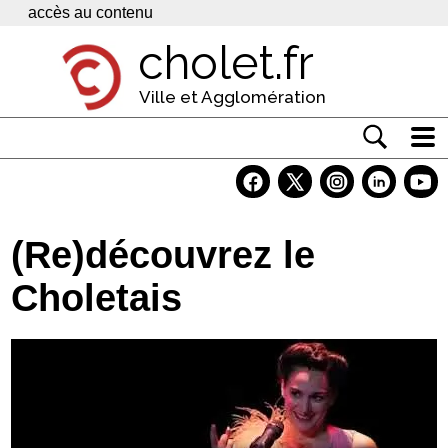
Panneau de gestion des cookies
accès au contenu
cholet.fr
Ville et Agglomération
Actualité
Vivre à Cholet
(Re)découvrez le
Economie
Choletais
Services
Contacts