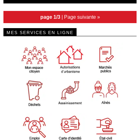
page 1/3
|
Page suivante »
MES SERVICES EN LIGNE