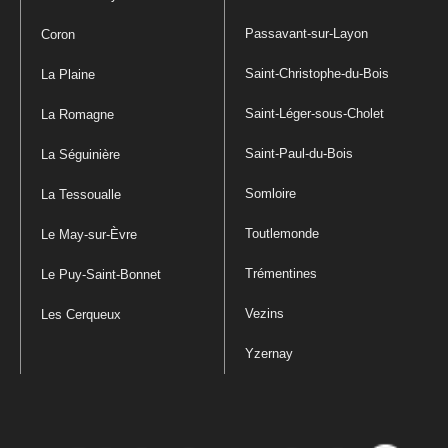
Passavant-sur-Layon
Coron
Saint-Christophe-du-Bois
La Plaine
Saint-Léger-sous-Cholet
La Romagne
Saint-Paul-du-Bois
La Séguinière
Somloire
La Tessoualle
Toutlemonde
Le May-sur-Èvre
Trémentines
Le Puy-Saint-Bonnet
Vezins
Les Cerqueux
Yzernay