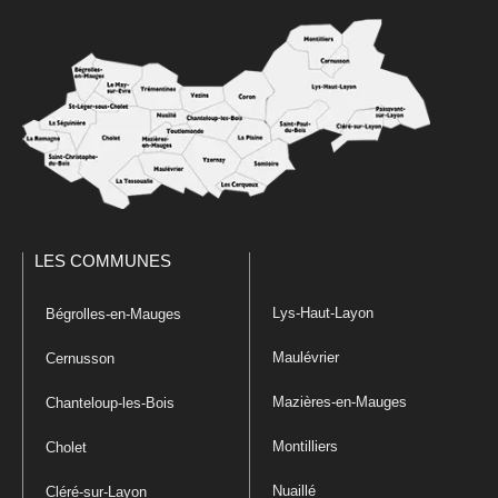
LES COMMUNES
Lys-Haut-Layon
Bégrolles-en-Mauges
Maulévrier
Cernusson
Mazières-en-Mauges
Chanteloup-les-Bois
Montilliers
Cholet
Nuaillé
Cléré-sur-Layon