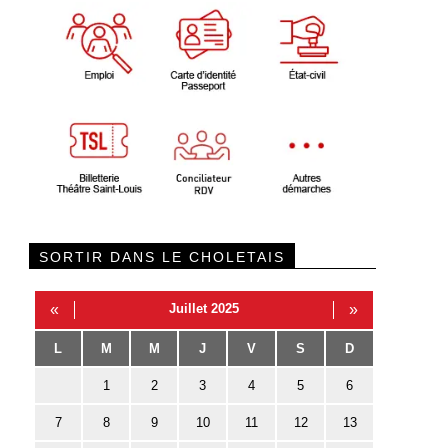
SORTIR DANS LE CHOLETAIS
«
Juillet 2025
»
L
M
M
J
V
S
D
1
2
3
4
5
6
7
8
9
10
11
12
13