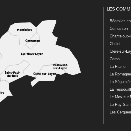
LES COMM
Bégrolles-e
Cernusson
Chanteloup-
Cholet
Cléré-sur-L
Coron
La Plaine
La Romagn
La Séguiniè
La Tessoual
Le May-sur-
Le Puy-Sain
Les Cerque