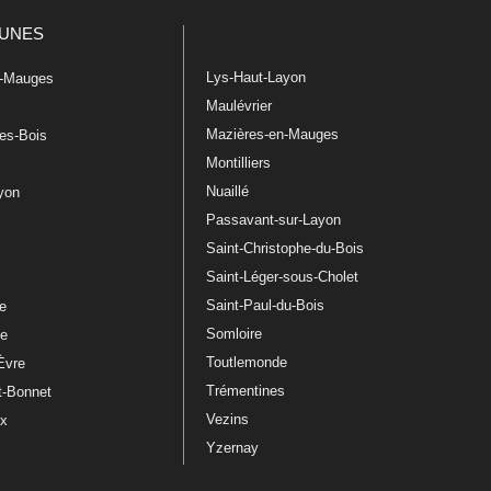
UNES
Lys-Haut-Layon
n-Mauges
Maulévrier
Mazières-en-Mauges
les-Bois
Montilliers
Nuaillé
ayon
Passavant-sur-Layon
Saint-Christophe-du-Bois
Saint-Léger-sous-Cholet
e
Saint-Paul-du-Bois
re
Somloire
le
Toutlemonde
Èvre
Trémentines
t-Bonnet
Vezins
ux
Yzernay