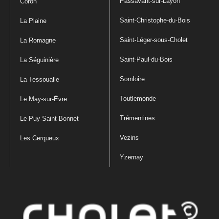
Passavant-sur-Layon
Coron
Saint-Christophe-du-Bois
La Plaine
Saint-Léger-sous-Cholet
La Romagne
Saint-Paul-du-Bois
La Séguinière
Somloire
La Tessoualle
Toutlemonde
Le May-sur-Èvre
Trémentines
Le Puy-Saint-Bonnet
Vezins
Les Cerqueux
Yzernay