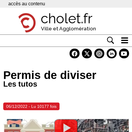
Panneau de gestion des cookies
accès au contenu
cholet.fr
Ville et Agglomération
Actualité
Vivre à Cholet
Permis de diviser
Economie
Les tutos
Services
Contacts
06/12/2022 - Lu 10177 fois