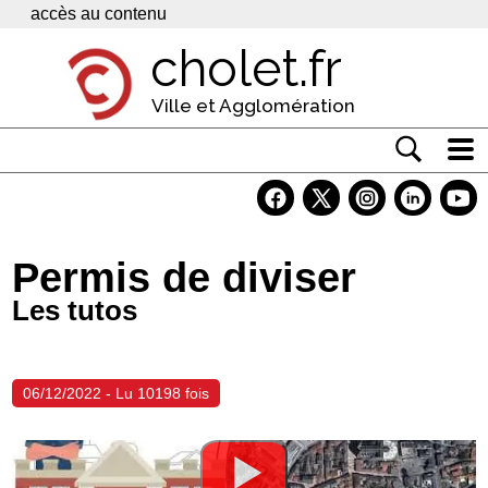
Panneau de gestion des cookies
accès au contenu
cholet.fr
Ville et Agglomération
Actualité
Vivre à Cholet
Permis de diviser
Economie
Les tutos
Services
Contacts
06/12/2022 - Lu 10198 fois