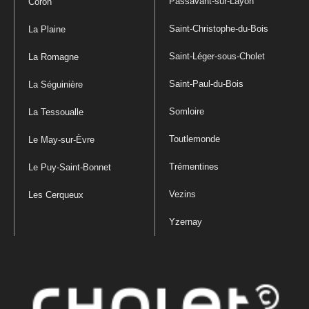
Passavant-sur-Layon
Coron
Saint-Christophe-du-Bois
La Plaine
Saint-Léger-sous-Cholet
La Romagne
Saint-Paul-du-Bois
La Séguinière
Somloire
La Tessoualle
Toutlemonde
Le May-sur-Èvre
Trémentines
Le Puy-Saint-Bonnet
Vezins
Les Cerqueux
Yzernay