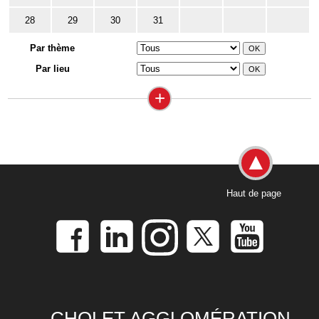
28
29
30
31
Par thème
Par lieu
+
Haut de page
CHOLET AGGLOMÉRATION