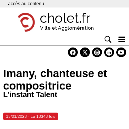
Panneau de gestion des cookies
accès au contenu
cholet.fr
Ville et Agglomération
Actualité
Vivre à Cholet
Imany, chanteuse et
Economie
compositrice
Services
L'instant Talent
Contacts
13/01/2023 - Lu 13343 fois