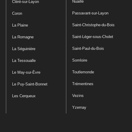
Nuaillé
Cléré-sur-Layon
Passavant-sur-Layon
Coron
Saint-Christophe-du-Bois
La Plaine
Saint-Léger-sous-Cholet
La Romagne
Saint-Paul-du-Bois
La Séguinière
Somloire
La Tessoualle
Toutlemonde
Le May-sur-Èvre
Trémentines
Le Puy-Saint-Bonnet
Vezins
Les Cerqueux
Yzernay