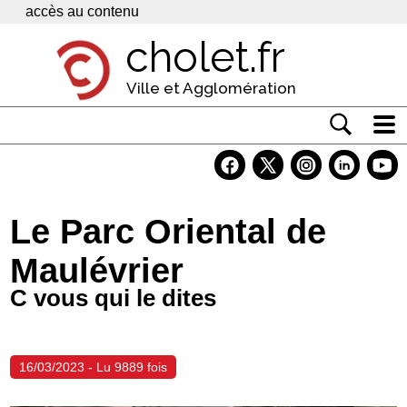
Panneau de gestion des cookies
accès au contenu
cholet.fr
Ville et Agglomération
Actualité
Vivre à Cholet
Le Parc Oriental de
Economie
Maulévrier
Services
C vous qui le dites
Contacts
16/03/2023 - Lu 9889 fois