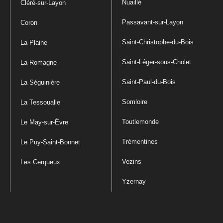
Nuaillé
Cléré-sur-Layon
Passavant-sur-Layon
Coron
Saint-Christophe-du-Bois
La Plaine
Saint-Léger-sous-Cholet
La Romagne
Saint-Paul-du-Bois
La Séguinière
Somloire
La Tessoualle
Toutlemonde
Le May-sur-Èvre
Trémentines
Le Puy-Saint-Bonnet
Vezins
Les Cerqueux
Yzernay