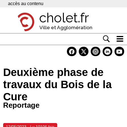
Panneau de gestion des cookies
accès au contenu
cholet.fr
Ville et Agglomération
Actualité
Vivre à Cholet
Deuxième phase de
Economie
travaux du Bois de la
Services
Cure
Contacts
Reportage
12/05/2023 - Lu 10106 fois