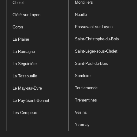
Montilliers
Cholet
Nuaillé
Cléré-sur-Layon
Passavant-sur-Layon
Coron
Saint-Christophe-du-Bois
La Plaine
Saint-Léger-sous-Cholet
La Romagne
Saint-Paul-du-Bois
La Séguinière
Somloire
La Tessoualle
Toutlemonde
Le May-sur-Èvre
Trémentines
Le Puy-Saint-Bonnet
Vezins
Les Cerqueux
Yzernay