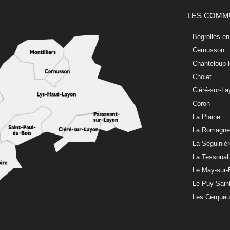
LES COMM
Bégrolles-e
Cernusson
Chanteloup-
Cholet
Cléré-sur-L
Coron
La Plaine
La Romagn
La Séguiniè
La Tessoual
Le May-sur-
Le Puy-Sain
Les Cerque