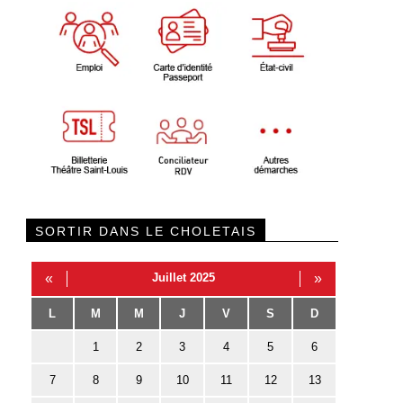
SORTIR DANS LE CHOLETAIS
«
Juillet 2025
»
L
M
M
J
V
S
D
1
2
3
4
5
6
7
8
9
10
11
12
13