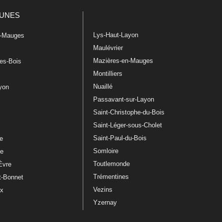
UNES
Lys-Haut-Layon
n-Mauges
Maulévrier
Mazières-en-Mauges
les-Bois
Montilliers
Nuaillé
ayon
Passavant-sur-Layon
Saint-Christophe-du-Bois
Saint-Léger-sous-Cholet
e
Saint-Paul-du-Bois
re
Somloire
le
Toutlemonde
Èvre
Trémentines
t-Bonnet
Vezins
ux
Yzernay