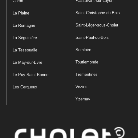
Passavant-sur-Layon
Coron
Saint-Christophe-du-Bois
La Plaine
Saint-Léger-sous-Cholet
La Romagne
Saint-Paul-du-Bois
La Séguinière
Somloire
La Tessoualle
Toutlemonde
Le May-sur-Èvre
Trémentines
Le Puy-Saint-Bonnet
Vezins
Les Cerqueux
Yzernay