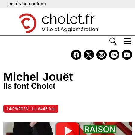
Panneau de gestion des cookies
accès au contenu
cholet.fr
Ville et Agglomération
Actualité
Vivre à Cholet
Michel Jouët
Economie
Ils font Cholet
Services
Contacts
14/09/2023 - Lu 6446 fois