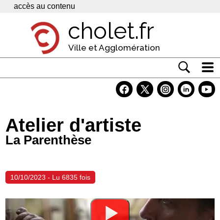
Panneau de gestion des cookies
accès au contenu
cholet.fr
Ville et Agglomération
Actualité
Vivre à Cholet
Atelier d'artiste
Economie
La Parenthèse
Services
Contacts
10/10/2023 - Lu 6835 fois