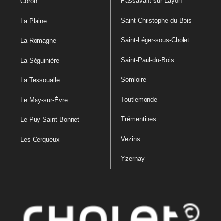
Passavant-sur-Layon
Coron
Saint-Christophe-du-Bois
La Plaine
Saint-Léger-sous-Cholet
La Romagne
Saint-Paul-du-Bois
La Séguinière
Somloire
La Tessoualle
Toutlemonde
Le May-sur-Èvre
Trémentines
Le Puy-Saint-Bonnet
Vezins
Les Cerqueux
Yzernay