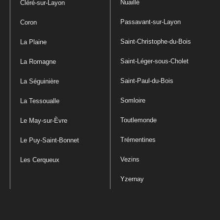
Nuaillé
Cléré-sur-Layon
Passavant-sur-Layon
Coron
Saint-Christophe-du-Bois
La Plaine
Saint-Léger-sous-Cholet
La Romagne
Saint-Paul-du-Bois
La Séguinière
Somloire
La Tessoualle
Toutlemonde
Le May-sur-Èvre
Trémentines
Le Puy-Saint-Bonnet
Vezins
Les Cerqueux
Yzernay