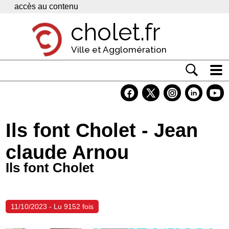
Panneau de gestion des cookies
accès au contenu
cholet.fr
Ville et Agglomération
Actualité
Vivre à Cholet
Ils font Cholet - Jean
Economie
claude Arnou
Services
Ils font Cholet
Contacts
11/10/2023 - Lu 9152 fois