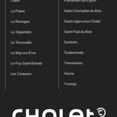
Passavant-sur-Layon
Coron
Saint-Christophe-du-Bois
La Plaine
Saint-Léger-sous-Cholet
La Romagne
Saint-Paul-du-Bois
La Séguinière
Somloire
La Tessoualle
Toutlemonde
Le May-sur-Èvre
Trémentines
Le Puy-Saint-Bonnet
Vezins
Les Cerqueux
Yzernay