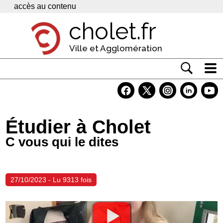
Panneau de gestion des cookies
accès au contenu
cholet.fr
Ville et Agglomération
Actualité
Vivre à Cholet
Étudier à Cholet
Economie
C vous qui le dites
Services
Contacts
27/10/2023 - Lu 9313 fois