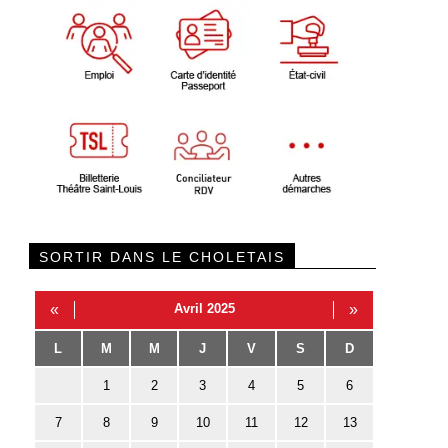
SORTIR DANS LE CHOLETAIS
«
Avril 2025
»
L
M
M
J
V
S
D
1
2
3
4
5
6
7
8
9
10
11
12
13