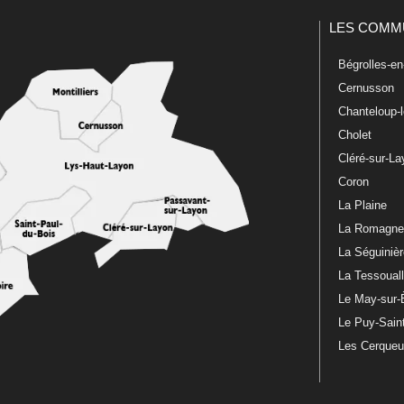
LES COMM
Bégrolles-e
Cernusson
Chanteloup-
Cholet
Cléré-sur-L
Coron
La Plaine
La Romagn
La Séguiniè
La Tessoual
Le May-sur-
Le Puy-Sain
Les Cerque