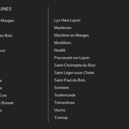
UNES
Lys-Haut-Layon
n-Mauges
Maulévrier
Mazières-en-Mauges
les-Bois
Montilliers
Nuaillé
ayon
Passavant-sur-Layon
Saint-Christophe-du-Bois
Saint-Léger-sous-Cholet
e
Saint-Paul-du-Bois
re
Somloire
le
Toutlemonde
Èvre
Trémentines
t-Bonnet
Vezins
ux
Yzernay