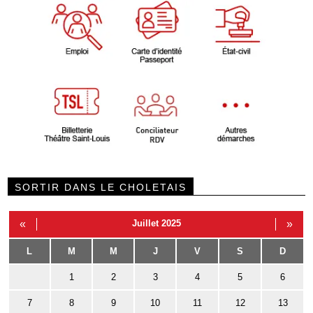
SORTIR DANS LE CHOLETAIS
«
Juillet 2025
»
L
M
M
J
V
S
D
1
2
3
4
5
6
7
8
9
10
11
12
13