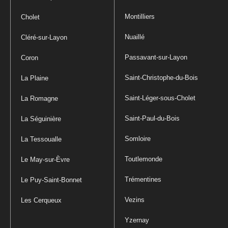
Montilliers
Cholet
Nuaillé
Cléré-sur-Layon
Passavant-sur-Layon
Coron
Saint-Christophe-du-Bois
La Plaine
Saint-Léger-sous-Cholet
La Romagne
Saint-Paul-du-Bois
La Séguinière
Somloire
La Tessoualle
Toutlemonde
Le May-sur-Èvre
Trémentines
Le Puy-Saint-Bonnet
Vezins
Les Cerqueux
Yzernay