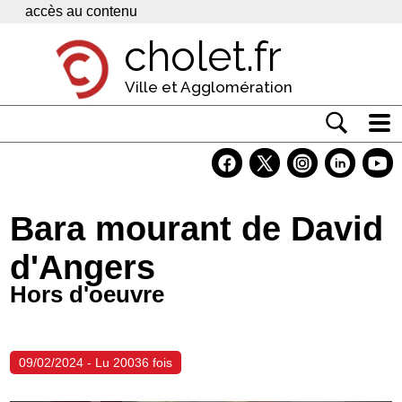
Panneau de gestion des cookies
accès au contenu
cholet.fr
Ville et Agglomération
Actualité
Vivre à Cholet
Bara mourant de David
Economie
d'Angers
Services
Hors d'oeuvre
Contacts
09/02/2024 - Lu 20036 fois