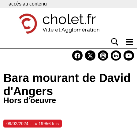
Panneau de gestion des cookies
accès au contenu
cholet.fr
Ville et Agglomération
Actualité
Vivre à Cholet
Bara mourant de David
Economie
d'Angers
Services
Hors d'oeuvre
Contacts
09/02/2024 - Lu 19956 fois