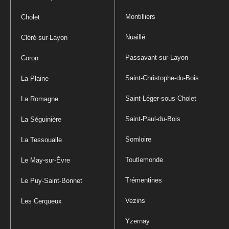
Montilliers
Cholet
Nuaillé
Cléré-sur-Layon
Passavant-sur-Layon
Coron
Saint-Christophe-du-Bois
La Plaine
Saint-Léger-sous-Cholet
La Romagne
Saint-Paul-du-Bois
La Séguinière
Somloire
La Tessoualle
Toutlemonde
Le May-sur-Èvre
Trémentines
Le Puy-Saint-Bonnet
Vezins
Les Cerqueux
Yzernay