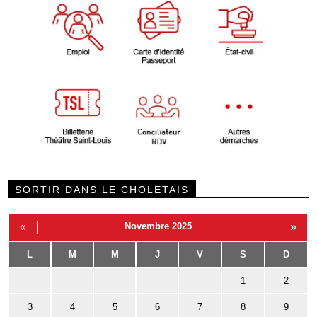
SORTIR DANS LE CHOLETAIS
«
Novembre 2025
»
L
M
M
J
V
S
D
1
2
3
4
5
6
7
8
9