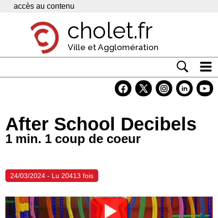
Panneau de gestion des cookies
accès au contenu
cholet.fr
Ville et Agglomération
Actualité
Vivre à Cholet
After School Decibels
Economie
1 min. 1 coup de coeur
Services
Contacts
24/03/2024 - Lu 20413 fois