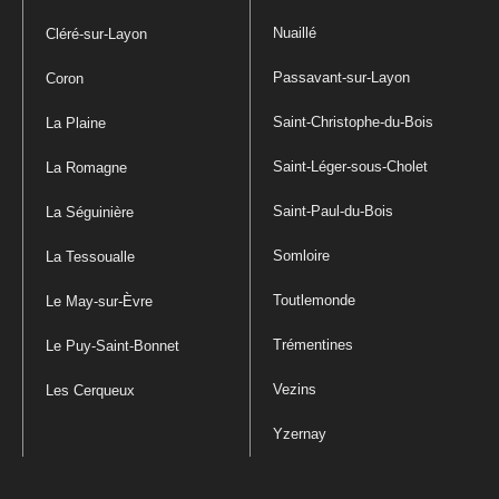
Nuaillé
Cléré-sur-Layon
Passavant-sur-Layon
Coron
Saint-Christophe-du-Bois
La Plaine
Saint-Léger-sous-Cholet
La Romagne
Saint-Paul-du-Bois
La Séguinière
Somloire
La Tessoualle
Toutlemonde
Le May-sur-Èvre
Trémentines
Le Puy-Saint-Bonnet
Vezins
Les Cerqueux
Yzernay