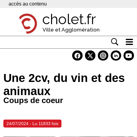
Panneau de gestion des cookies
accès au contenu
cholet.fr
Ville et Agglomération
Actualité
Vivre à Cholet
Une 2cv, du vin et des
Economie
animaux
Services
Coups de coeur
Contacts
24/07/2024 - Lu 11833 fois