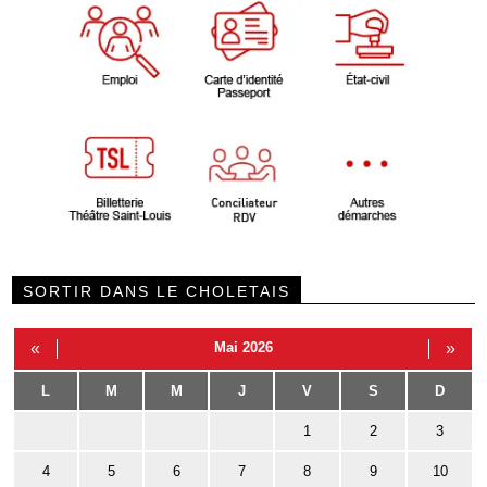
SORTIR DANS LE CHOLETAIS
«
Mai 2026
»
L
M
M
J
V
S
D
1
2
3
4
5
6
7
8
9
10