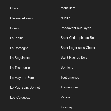
Montilliers
Cholet
Nuaillé
Cléré-sur-Layon
Passavant-sur-Layon
Coron
Saint-Christophe-du-Bois
La Plaine
Saint-Léger-sous-Cholet
La Romagne
Saint-Paul-du-Bois
La Séguinière
Somloire
La Tessoualle
Toutlemonde
Le May-sur-Èvre
Trémentines
Le Puy-Saint-Bonnet
Vezins
Les Cerqueux
Yzernay