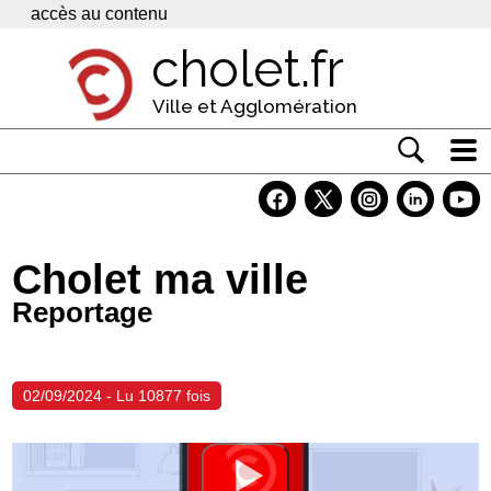
Panneau de gestion des cookies
accès au contenu
cholet.fr
Ville et Agglomération
Actualité
Vivre à Cholet
Cholet ma ville
Economie
Reportage
Services
Contacts
02/09/2024 - Lu 10877 fois