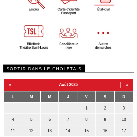
SORTIR DANS LE CHOLETAIS
«
Août 2025
»
L
M
M
J
V
S
D
1
2
3
4
5
6
7
8
9
10
11
12
13
14
15
16
17