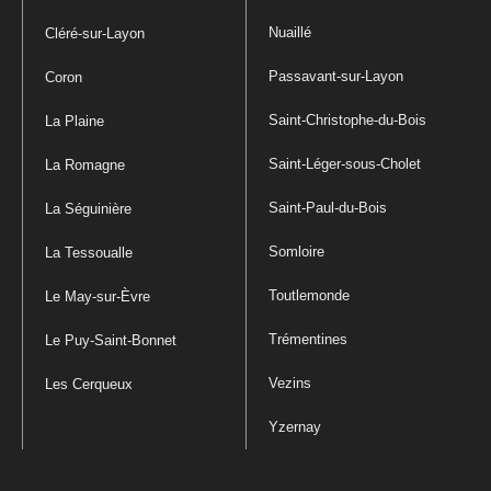
Nuaillé
Cléré-sur-Layon
Passavant-sur-Layon
Coron
Saint-Christophe-du-Bois
La Plaine
Saint-Léger-sous-Cholet
La Romagne
Saint-Paul-du-Bois
La Séguinière
Somloire
La Tessoualle
Toutlemonde
Le May-sur-Èvre
Trémentines
Le Puy-Saint-Bonnet
Vezins
Les Cerqueux
Yzernay