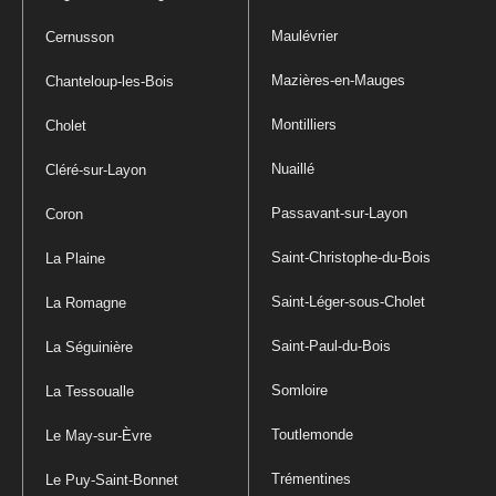
Maulévrier
Cernusson
Mazières-en-Mauges
Chanteloup-les-Bois
Montilliers
Cholet
Nuaillé
Cléré-sur-Layon
Passavant-sur-Layon
Coron
Saint-Christophe-du-Bois
La Plaine
Saint-Léger-sous-Cholet
La Romagne
Saint-Paul-du-Bois
La Séguinière
Somloire
La Tessoualle
Toutlemonde
Le May-sur-Èvre
Trémentines
Le Puy-Saint-Bonnet