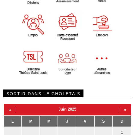
SORTIR DANS LE CHOLETAIS
«
Juin 2025
»
L
M
M
J
V
S
D
1