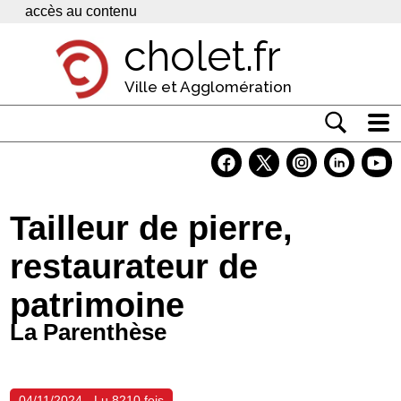
Panneau de gestion des cookies
accès au contenu
cholet.fr
Ville et Agglomération
Actualité
Vivre à Cholet
Tailleur de pierre,
Economie
restaurateur de
Services
patrimoine
Contacts
La Parenthèse
04/11/2024 - Lu 8210 fois