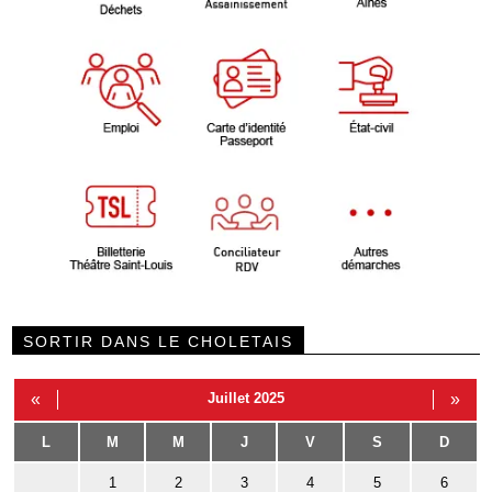
SORTIR DANS LE CHOLETAIS
«
Juillet 2025
»
L
M
M
J
V
S
D
1
2
3
4
5
6