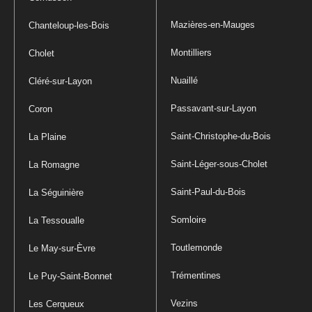
Mazières-en-Mauges
Chanteloup-les-Bois
Montilliers
Cholet
Nuaillé
Cléré-sur-Layon
Passavant-sur-Layon
Coron
Saint-Christophe-du-Bois
La Plaine
Saint-Léger-sous-Cholet
La Romagne
Saint-Paul-du-Bois
La Séguinière
Somloire
La Tessoualle
Toutlemonde
Le May-sur-Èvre
Trémentines
Le Puy-Saint-Bonnet
Vezins
Les Cerqueux