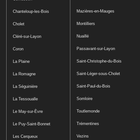
Mazières-en-Mauges
Chanteloup-les-Bois
Montilliers
Cholet
Nuaillé
Cléré-sur-Layon
Passavant-sur-Layon
Coron
Saint-Christophe-du-Bois
La Plaine
Saint-Léger-sous-Cholet
La Romagne
Saint-Paul-du-Bois
La Séguinière
Somloire
La Tessoualle
Toutlemonde
Le May-sur-Èvre
Trémentines
Le Puy-Saint-Bonnet
Vezins
Les Cerqueux