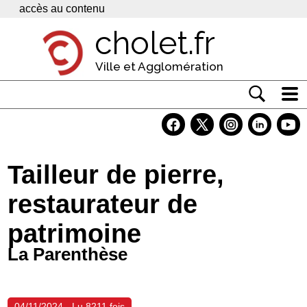
Panneau de gestion des cookies
accès au contenu
cholet.fr
Ville et Agglomération
Actualité
Vivre à Cholet
Tailleur de pierre,
Economie
restaurateur de
Services
patrimoine
Contacts
La Parenthèse
04/11/2024 - Lu 8211 fois