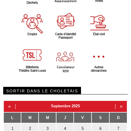
SORTIR DANS LE CHOLETAIS
«
Septembre 2025
»
L
M
M
J
V
S
D
1
2
3
4
5
6
7