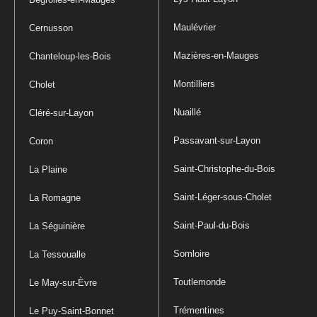
Maulévrier
Cernusson
Mazières-en-Mauges
Chanteloup-les-Bois
Montilliers
Cholet
Nuaillé
Cléré-sur-Layon
Passavant-sur-Layon
Coron
Saint-Christophe-du-Bois
La Plaine
Saint-Léger-sous-Cholet
La Romagne
Saint-Paul-du-Bois
La Séguinière
Somloire
La Tessoualle
Toutlemonde
Le May-sur-Èvre
Trémentines
Le Puy-Saint-Bonnet