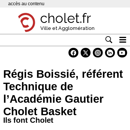
Panneau de gestion des cookies
accès au contenu
cholet.fr
Ville et Agglomération
Actualité
Vivre à Cholet
Régis Boissié, référent
Economie
Technique de
Services
l’Académie Gautier
Contacts
Cholet Basket
Ils font Cholet