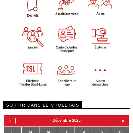
SORTIR DANS LE CHOLETAIS
«
Décembre 2025
»
L
M
M
J
V
S
D