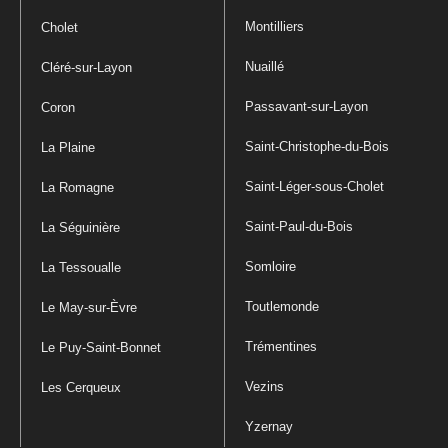
Montilliers
Cholet
Nuaillé
Cléré-sur-Layon
Passavant-sur-Layon
Coron
Saint-Christophe-du-Bois
La Plaine
Saint-Léger-sous-Cholet
La Romagne
Saint-Paul-du-Bois
La Séguinière
Somloire
La Tessoualle
Toutlemonde
Le May-sur-Èvre
Trémentines
Le Puy-Saint-Bonnet
Vezins
Les Cerqueux
Yzernay