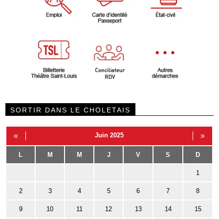
SORTIR DANS LE CHOLETAIS
«
Juin 2025
»
L
M
M
J
V
S
D
1
2
3
4
5
6
7
8
9
10
11
12
13
14
15