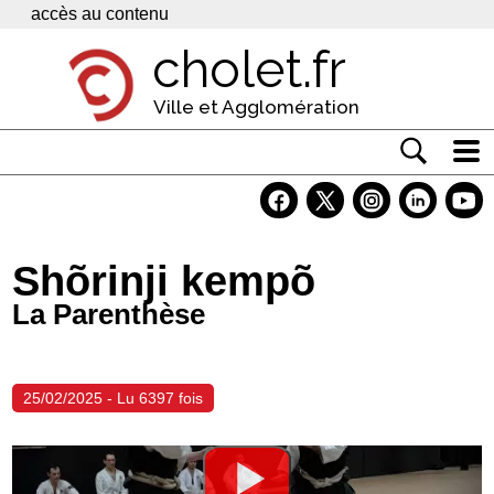
Panneau de gestion des cookies
accès au contenu
cholet.fr
Ville et Agglomération
Actualité
Vivre à Cholet
Shõrinji kempõ
Economie
La Parenthèse
Services
Contacts
25/02/2025 - Lu 6397 fois