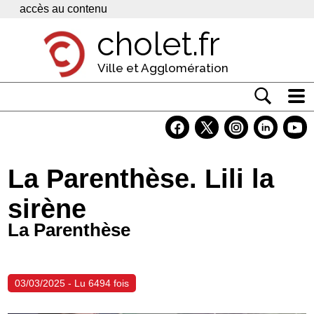
Panneau de gestion des cookies
accès au contenu
cholet.fr
Ville et Agglomération
Actualité
Vivre à Cholet
La Parenthèse. Lili la
Economie
sirène
Services
La Parenthèse
Contacts
03/03/2025 - Lu 6494 fois