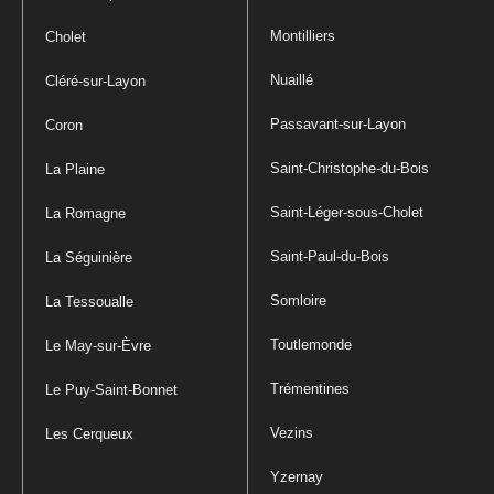
Montilliers
Cholet
Nuaillé
Cléré-sur-Layon
Passavant-sur-Layon
Coron
Saint-Christophe-du-Bois
La Plaine
Saint-Léger-sous-Cholet
La Romagne
Saint-Paul-du-Bois
La Séguinière
Somloire
La Tessoualle
Toutlemonde
Le May-sur-Èvre
Trémentines
Le Puy-Saint-Bonnet
Vezins
Les Cerqueux
Yzernay