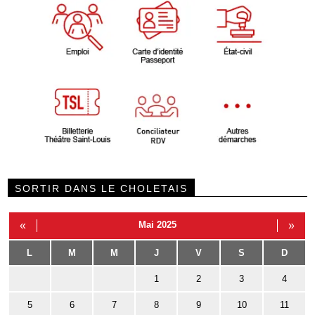
SORTIR DANS LE CHOLETAIS
«
Mai 2025
»
L
M
M
J
V
S
D
1
2
3
4
5
6
7
8
9
10
11