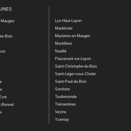
UNES
Lys-Haut-Layon
n-Mauges
Maulévrier
Mazières-en-Mauges
les-Bois
Montilliers
Nuaillé
ayon
Passavant-sur-Layon
Saint-Christophe-du-Bois
Saint-Léger-sous-Cholet
e
Saint-Paul-du-Bois
re
Somloire
le
Toutlemonde
Èvre
Trémentines
t-Bonnet
Vezins
ux
Yzernay