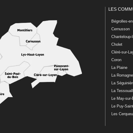
LES COMM
Bégrolles-e
Cernusson
Chanteloup-
Cholet
Cléré-sur-L
Coron
La Plaine
La Romagn
La Séguiniè
La Tessoual
Le May-sur-
Le Puy-Sain
Les Cerque