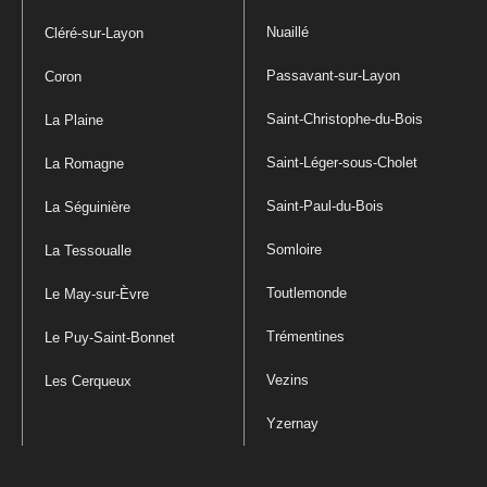
Nuaillé
Cléré-sur-Layon
Passavant-sur-Layon
Coron
Saint-Christophe-du-Bois
La Plaine
Saint-Léger-sous-Cholet
La Romagne
Saint-Paul-du-Bois
La Séguinière
Somloire
La Tessoualle
Toutlemonde
Le May-sur-Èvre
Trémentines
Le Puy-Saint-Bonnet
Vezins
Les Cerqueux
Yzernay