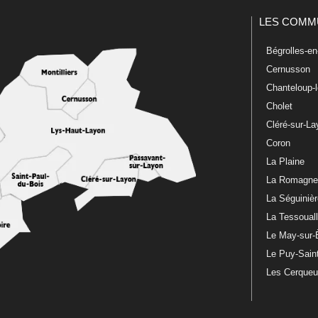
LES COMM
Bégrolles-e
Cernusson
Chanteloup-
Cholet
Cléré-sur-L
Coron
La Plaine
La Romagn
La Séguiniè
La Tessoual
Le May-sur-
Le Puy-Sain
Les Cerque