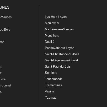
UNES
Lys-Haut-Layon
n-Mauges
Maulévrier
Mazières-en-Mauges
les-Bois
Montilliers
Nuaillé
ayon
Passavant-sur-Layon
Saint-Christophe-du-Bois
Saint-Léger-sous-Cholet
e
Saint-Paul-du-Bois
re
Somloire
le
Toutlemonde
Èvre
Trémentines
t-Bonnet
Vezins
ux
Yzernay