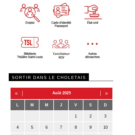
SORTIR DANS LE CHOLETAIS
«
Août 2025
»
L
M
M
J
V
S
D
1
2
3
4
5
6
7
8
9
10