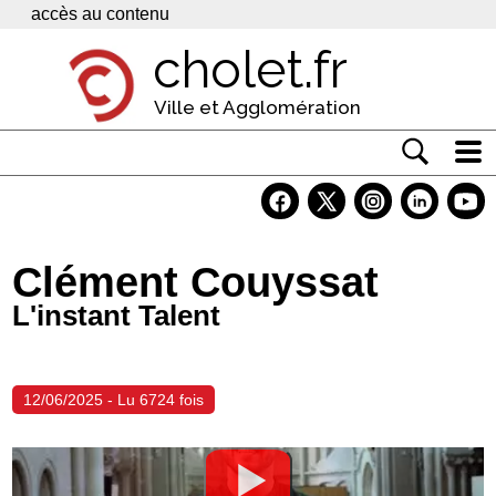
Panneau de gestion des cookies
accès au contenu
cholet.fr
Ville et Agglomération
Actualité
Vivre à Cholet
Clément Couyssat
Economie
L'instant Talent
Services
Contacts
12/06/2025 - Lu 6724 fois