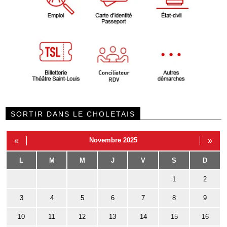
SORTIR DANS LE CHOLETAIS
«
Novembre 2025
»
L
M
M
J
V
S
D
1
2
3
4
5
6
7
8
9
10
11
12
13
14
15
16