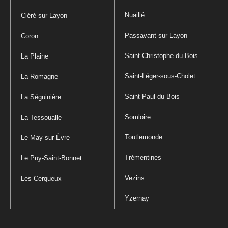
Nuaillé
Cléré-sur-Layon
Passavant-sur-Layon
Coron
Saint-Christophe-du-Bois
La Plaine
Saint-Léger-sous-Cholet
La Romagne
Saint-Paul-du-Bois
La Séguinière
Somloire
La Tessoualle
Toutlemonde
Le May-sur-Èvre
Trémentines
Le Puy-Saint-Bonnet
Vezins
Les Cerqueux
Yzernay