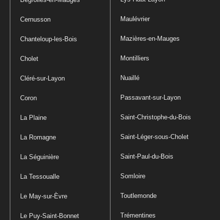
Maulévrier
Cernusson
Mazières-en-Mauges
Chanteloup-les-Bois
Montilliers
Cholet
Nuaillé
Cléré-sur-Layon
Passavant-sur-Layon
Coron
Saint-Christophe-du-Bois
La Plaine
Saint-Léger-sous-Cholet
La Romagne
Saint-Paul-du-Bois
La Séguinière
Somloire
La Tessoualle
Toutlemonde
Le May-sur-Èvre
Trémentines
Le Puy-Saint-Bonnet