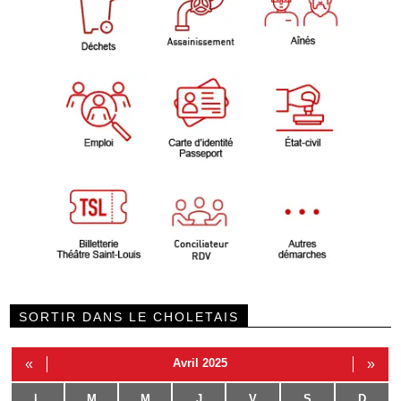
SORTIR DANS LE CHOLETAIS
«
Avril 2025
»
L
M
M
J
V
S
D