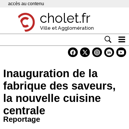
Panneau de gestion des cookies
accès au contenu
cholet.fr
Ville et Agglomération
Actualité
Vivre à Cholet
Inauguration de la
Economie
fabrique des saveurs,
Services
la nouvelle cuisine
Contacts
centrale
Reportage