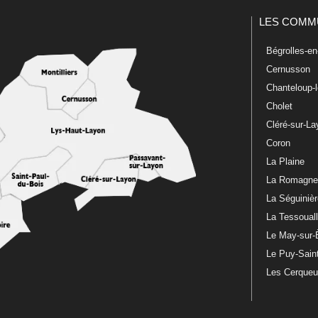
LES COMM
Bégrolles-e
Cernusson
Chanteloup-
Cholet
Cléré-sur-L
Coron
La Plaine
La Romagn
La Séguiniè
La Tessoual
Le May-sur-
Le Puy-Sain
Les Cerque