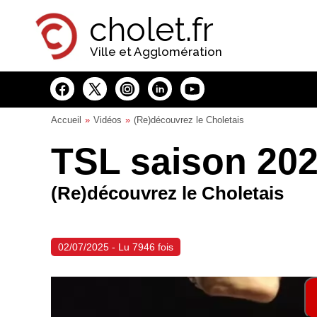
Panneau de gestion des cookies
cholet.fr
Ville et Agglomération
Accueil
Vidéos
(Re)découvrez le Choletais
TSL saison 20
(Re)découvrez le Choletais
02/07/2025 - Lu 7946 fois