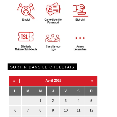
SORTIR DANS LE CHOLETAIS
«
Avril 2026
»
L
M
M
J
V
S
D
1
2
3
4
5
6
7
8
9
10
11
12