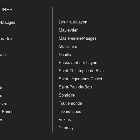
UNES
Lys-Haut-Layon
n-Mauges
Maulévrier
Mazières-en-Mauges
les-Bois
Montilliers
Nuaillé
ayon
Passavant-sur-Layon
Saint-Christophe-du-Bois
Saint-Léger-sous-Cholet
e
Saint-Paul-du-Bois
re
Somloire
le
Toutlemonde
Èvre
Trémentines
t-Bonnet
Vezins
ux
Yzernay