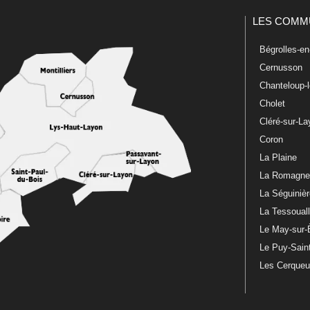
LES COMM
Bégrolles-e
Cernusson
Chanteloup-
Cholet
Cléré-sur-L
Coron
La Plaine
La Romagn
La Séguiniè
La Tessoual
Le May-sur-
Le Puy-Sain
Les Cerque