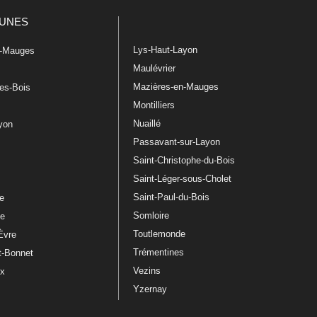
UNES
Lys-Haut-Layon
n-Mauges
Maulévrier
Mazières-en-Mauges
les-Bois
Montilliers
Nuaillé
ayon
Passavant-sur-Layon
Saint-Christophe-du-Bois
Saint-Léger-sous-Cholet
e
Saint-Paul-du-Bois
re
Somloire
le
Toutlemonde
Èvre
Trémentines
t-Bonnet
Vezins
ux
Yzernay