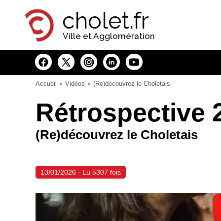
Panneau de gestion des cookies
cholet.fr
Ville et Agglomération
Accueil
Vidéos
(Re)découvrez le Choletais
Rétrospective 
(Re)découvrez le Choletais
13/01/2026 - Lu 5307 fois