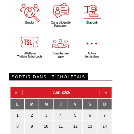
SORTIR DANS LE CHOLETAIS
«
Juin 2026
»
L
M
M
J
V
S
D
1
2
3
4
5
6
7
8
9
10
11
12
13
14