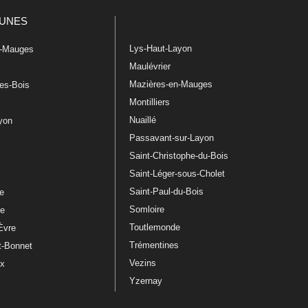
UNES
Lys-Haut-Layon
n-Mauges
Maulévrier
Mazières-en-Mauges
les-Bois
Montilliers
Nuaillé
ayon
Passavant-sur-Layon
Saint-Christophe-du-Bois
Saint-Léger-sous-Cholet
e
Saint-Paul-du-Bois
re
Somloire
le
Toutlemonde
Èvre
Trémentines
t-Bonnet
Vezins
ux
Yzernay