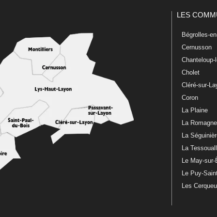
LES COMM
Bégrolles-e
Cernusson
Chanteloup-
Cholet
Cléré-sur-L
Coron
La Plaine
La Romagn
La Séguiniè
La Tessoual
Le May-sur-
Le Puy-Sain
Les Cerque