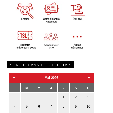
SORTIR DANS LE CHOLETAIS
«
Mai 2026
»
L
M
M
J
V
S
D
1
2
3
4
5
6
7
8
9
10